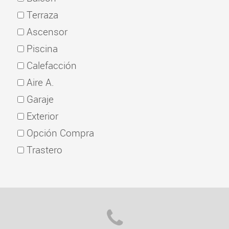
Terraza
Ascensor
Piscina
Calefacción
Aire A.
Garaje
Exterior
Opción Compra
Trastero