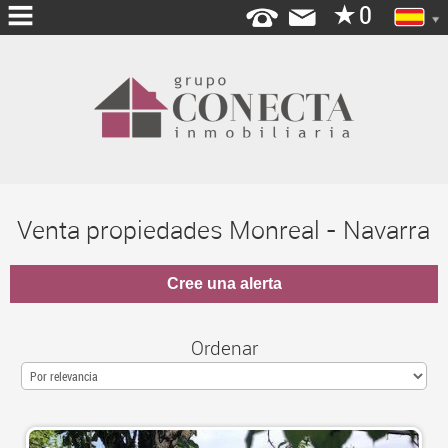
INICIO
QUIENES
SOMOS
HIPOTECAS
Venta propiedades Monreal - Navarra
SERVICIOS
ABRE
TU
AGENCIA
Ordenar
OFICINAS
BLOG