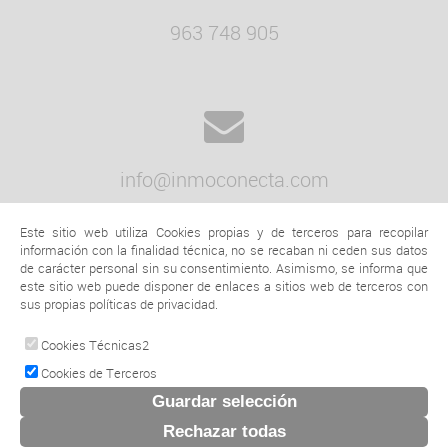
963 748 905
info@inmoconecta.com
Este sitio web utiliza Cookies propias y de terceros para recopilar
información con la finalidad técnica, no se recaban ni ceden sus datos
de carácter personal sin su consentimiento. Asimismo, se informa que
este sitio web puede disponer de enlaces a sitios web de terceros con
sus propias políticas de privacidad.
Avenida Amado Granell Mesado, 19
Cookies Técnicas2
46004 VALENCIA
Cookies de Terceros
© 2026 www.grupoconectainmobiliaria.com |
Aviso legal y política de privacidad
|