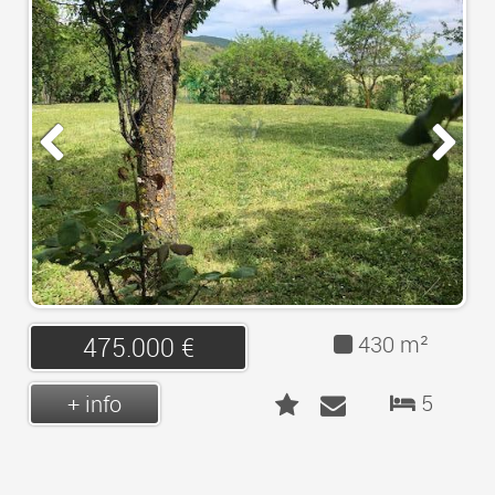
LOGIN
CONTACTO
430 m²
475.000 €
5
+ info