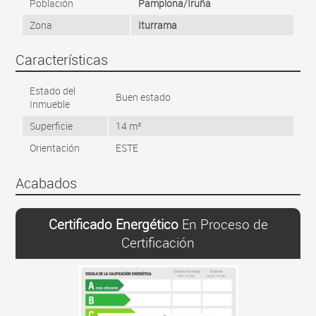
Población
Pamplona/Iruña
Zona
Iturrama
Características
Estado del
Buen estado
Inmueble
Superficie
14 m²
Orientación
ESTE
Acabados
Certificado Energético
En Proceso de
Certificación