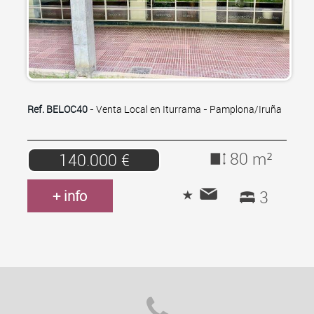
Ref. BELOC40
- Venta Local en Iturrama - Pamplona/Iruña
80 m²
140.000 €
+ info
3