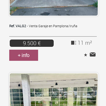
Ref. VALG2
- Venta Garaje en Pamplona/Iruña
11 m²
9.500 €
+ info