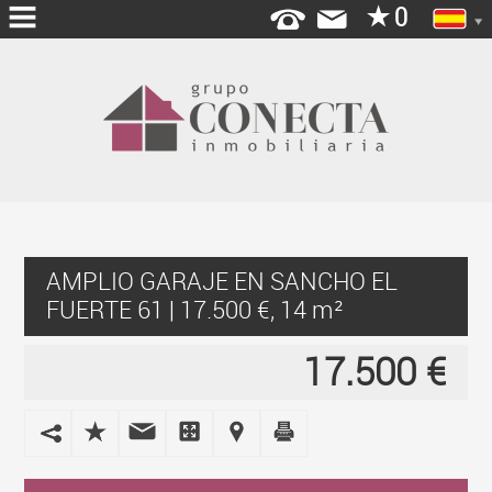
INICIO
QUIENES
SOMOS
HIPOTECAS
SERVICIOS
AMPLIO GARAJE EN SANCHO EL
ABRE
FUERTE 61 | 17.500 €, 14 m²
TU
AGENCIA
17.500 €
OFICINAS
BLOG