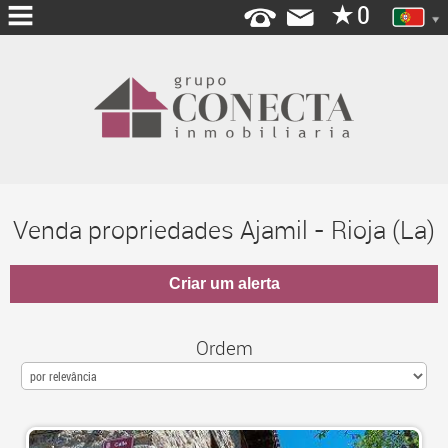
HOME
QUEM
SOMOS
SERVIÇOS
Venda propriedades Ajamil - Rioja (La)
ABRA
SUA
AGÊNCIA
DELEGAÇÕES
Ordem
BLOG
LOGIN